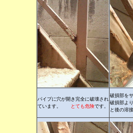
破損部を
パイプに穴が開き完全に破壊され
破損部よ
ています。
とても危険
です。
と後の溶