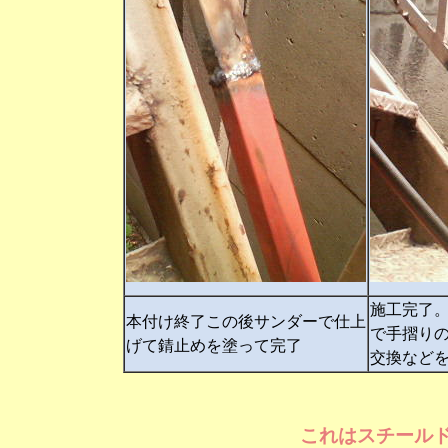
施工完了
本付け終了この後サンダーで仕上
で手摺り
げて錆止めを塗って完了
交換など
これはスチール